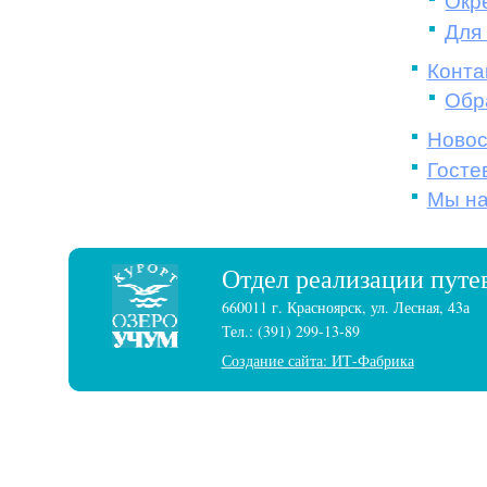
Окр
Для
Конта
Обр
Новос
Госте
Мы на
Отдел реализации путе
660011 г. Красноярск, ул. Лесная, 43а
Тел.: (391) 299-13-89
Создание сайта: ИТ-Фабрика