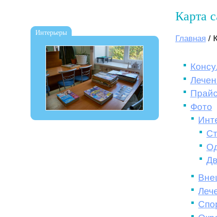
Карта с
Интерьеры
Главная
/
Консу
Лечен
Прай
Фото
Инт
Ст
О
Дв
Вне
Леч
Спо