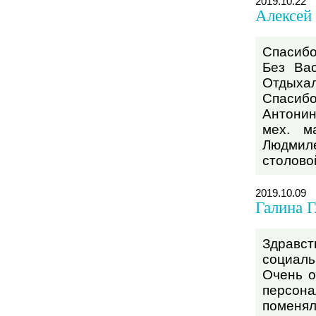
2019.10.22
Алексей
Спасибо
Без Ва
Отдыхал
Спасибо
Антони
мех. м
Людмил
столово
2019.10.09
Галина Г
Здравс
социаль
Очень о
персон
поменя