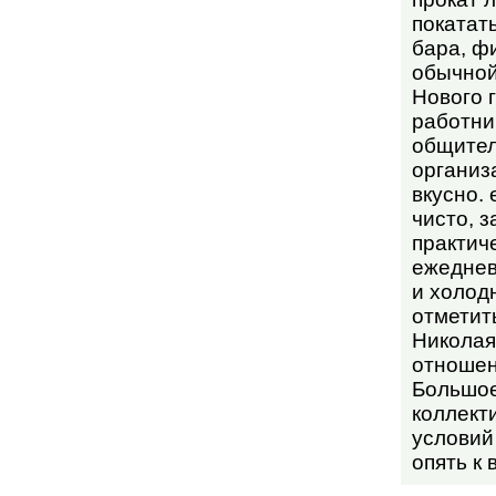
покатат
бара, ф
обычной
Нового 
работни
общител
организ
вкусно.
чисто, 
практич
ежеднев
и холод
отметит
Николая
отношен
Большое
коллекти
условий
опять к 