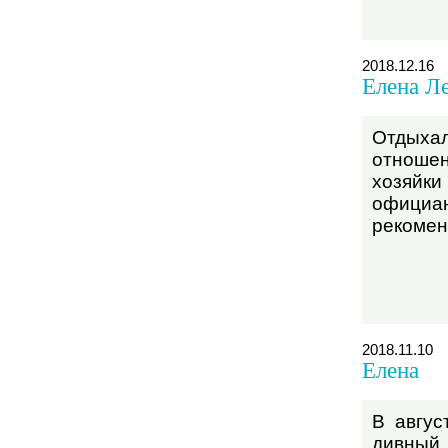
2018.12.16
Елена Л
Отдыха
отноше
хозяйк
официан
рекомен
2018.11.10
Елена
В авгус
дивный