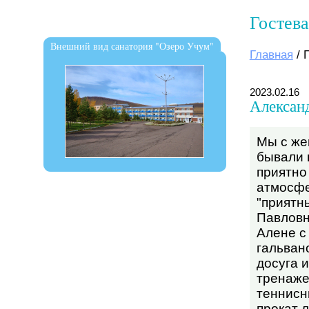
Гостева
Внешний вид санатория "Озеро Учум"
Главная
/
2023.02.16
Алексан
Мы с же
бывали 
приятно
атмосфе
"приятн
Павловн
Алене с
гальван
досуга 
тренаже
теннисн
прокат 