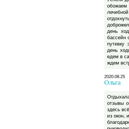
обожаем
лечебной
отдохнут
доброжел
день хо
бассейн 
путевку 
день ход
едем в с
ждем вст
2020.08.25
Ольга
Отдыхал
отзывы о
здесь вс
из окон,
благода
руководи