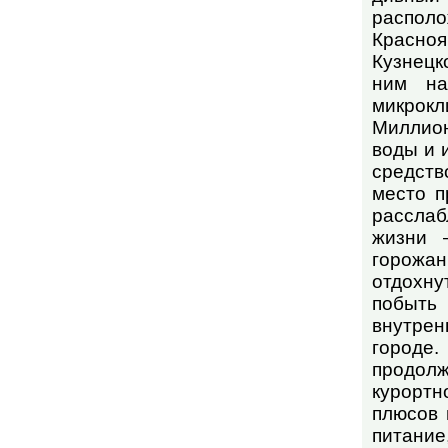
располож
Красноя
Кузнецк
ним на
микрок
Миллион
воды и 
средств
место п
расслаб
жизни 
горожа
отдохну
побыть
внутре
городе.
продолж
курортн
плюсов 
питание