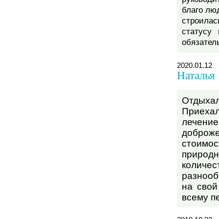
благо люд
строилас
статусу
обязател
2020.01.12
Наталья
Отдыхал
Приеха
лечени
доброже
стоимос
природн
количес
разнооб
на свой
всему п